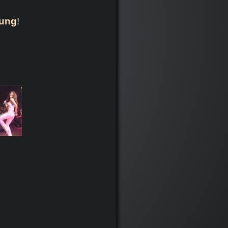
gung
!