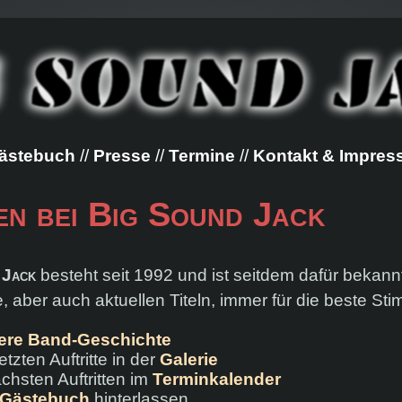
ästebuch
Presse
Termine
Kontakt & Impre
en bei
Big Sound Jack
 Jack
besteht seit 1992 und ist seitdem dafür bekannt,
, aber auch aktuellen Titeln, immer für die beste S
ere Band-Geschichte
etzten Auftritte in der
Galerie
chsten Auftritten im
Terminkalender
Gästebuch
hinterlassen